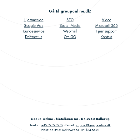
Gå til grouponline.dk
:
Hjemmeside
SEO
Video
Google Ads
Social Media
Microsoft 365
Kundeservice
Webmail
Fjernsupport
Driftsstatus
Om GO
Kontakt
Group Online - Metalbuen 66 - DK-2750 Ballerup
Telefon:
+45 55 55 55 55
E-mail:
support@grouponline.dk
Host: EXTHOS-DANAWEB3
IP: 10.4.86.23